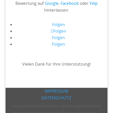
Bewertung auf
Google
,
Facebook
oder
Yelp
hinterlassen:
Folgen
Folgen
Folgen
Folgen
Vielen Dank für Ihre Unterstützung!
IMPRESSUM
DATENSCHUTZ
Copyright © 2024 Pascale Thiede – Von den Landgerichten Berlin
und Frankfurt am Main ermächtigte Übersetzerin für English,