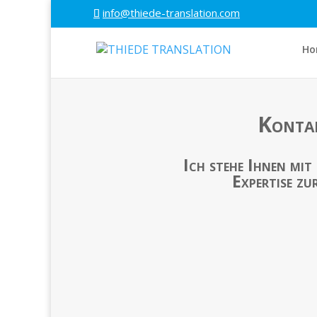
info@thiede-translation.com
Ho
Konta
Ich stehe Ihnen mit
Expertise zur
Adresse
Sodtkestr. 32
10409 Berlin
Telefon