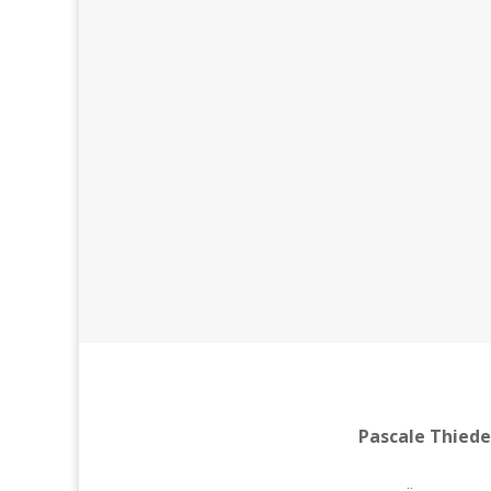
+49 1590 60 33 460
E-Mail
info@thiede-transla
Pascale Thiede