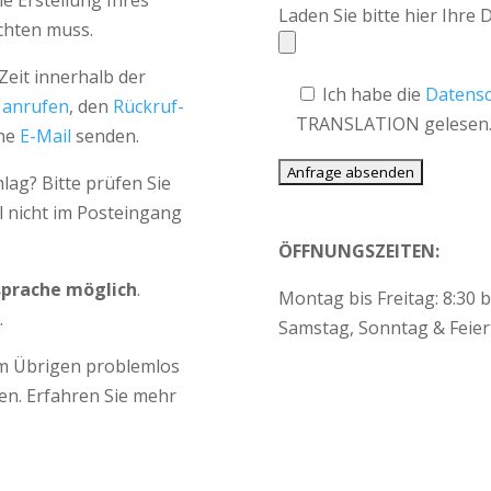
die Erstellung Ihres
Laden Sie bitte hier Ihre 
ichten muss.
Zeit innerhalb der
Ich habe die
Datens
)
anrufen
, den
Rückruf-
TRANSLATION gelesen
ine
E-Mail
senden.
lag? Bitte prüfen Sie
l nicht im Posteingang
ÖFFNUNGSZEITEN:
sprache möglich
.
Montag bis Freitag: 8:30 b
.
Samstag, Sonntag & Feier
im Übrigen problemlos
en. Erfahren Sie mehr