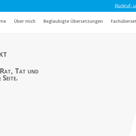
Rückruf- 
me
Über mich
Beglaubigte Übersetzungen
Fachüberse
kt
 Rat, Tat und
 Seite.